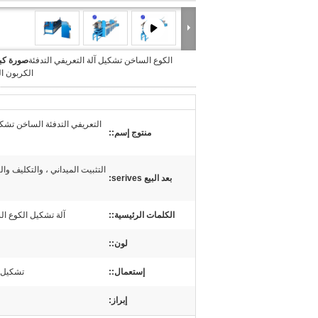
الكوع الساخن تشكيل آلة التعريفي التدفئة
صورة كبي
الكربون ا
التعريفي التدفئة الساخن تشكي
منتوج إسم::
التثبيت الميداني ، والتكليف وا
بعد البيع serives:
الكلمات الرئيسية::
آلة تشكيل الكوع ال
لون::
إستعمال::
تشكيل 
إبراز: