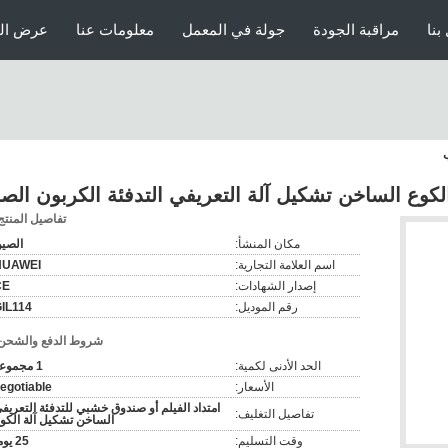
بنا
مراقبة الجودة
جولة في المعمل
معلومات عنا
عرض الو
لكوع الساخن تشكيل آلة التعريفي التدفئة الكربون الص
تفاصيل المنتج
مكان المنشأ:
الصي
اسم العلامة التجارية:
HUAWEI
إصدار الشهادات:
CE
رقم الموديل:
IL114
شروط الدفع والشحن
الحد الأدنى لكمية:
1 مجموعة
الأسعار:
egotiable
امتداد الفيلم أو صندوق خشبي للتدفئة التعريف
تفاصيل التغليف:
الساخن تشكيل آلة الكو
وقت التسليم:
25 يوما