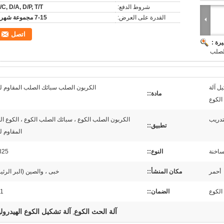
شروط الدفع:
/C, D/A, D/P, T/T
القدرة على العرض:
7-15 مجموعة شهريا
اتصل
رة :
لصلب
ل آلة
الكربون الصلب سبائك الصلب المقاوم ل
مادة::
الكوع
لتدريب
الكربون الصلب الكوع ، سبائك الصلب الكوع ، الكوع الف
تطبيق::
المقاوم ل
ساخنة
النوع::
325
أحمر
مكان المنشأ::
خبى ، والصين (البر الرئ
الكوع
الضمان::
1 سنة
آلة الحث الكوع
آلة تشكيل الكوع الهيدرولي
,