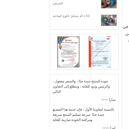
التعريفي
1.5D آلة تشكيل الكوع الساخنة
 في
من
ة
جودة المنتج جيدة جدًا ، والسعر معقول ،
والرئيس ودود للغاية ، ويتطلع إلى التعاون
التالي
—— سارا
بالنسبة لتعاوننا الأول ، فإن خدمة هذا المصنع
جيدة جدًا. سرعة تسليم المنتج سريعة
ومراقبة الجودة صارمة للغاية
—— ليزا