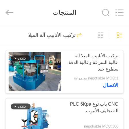
Cangzhou
Junxi
Group
المنتجات
Co.,
Ltd..
All
Rights
Reserved.
منزل،
75
Developed
by
تركيب الأنابيب آلة الميلا
ECER
بيت
آلة تشكيل الكوع
الساخن
تركيب الأنابيب الميلا آلة
منتجات
عالية السرعة وعالية الدقة
سطوع جيد
عرض
negotiable MOQ:1 مجموعة
الاتصال
الواقع
52
الافتراضي
آلة تشكيل الباردة
CNC باب نوع PLC 6Kpa
آلة تجليف الأنبوب
معلومات
الكوع
عنا
negotiable MOQ:300