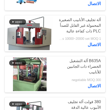
الاتصال
جولة
في
آلة تجليف الأنابيب الصغيرة
44
المحمولة غير القابل للصدأ
المعمل
PLC ذات كفاءة عالية
كوم تشكيل آلة
us 10000~20000 set MOQ:1 مجموعة
مراقبة
الاتصال
الجودة
B635A آلة التشغيل
الخضراء ذات الجانبين
اتصل
للأنابيب
767
بنا
negotiable MOQ:300
الاتصال
ملحوم أنبوب تركيب
أخبار
380 فولت آلة تجليف
اطلب
الأنبوب عالية الدقة