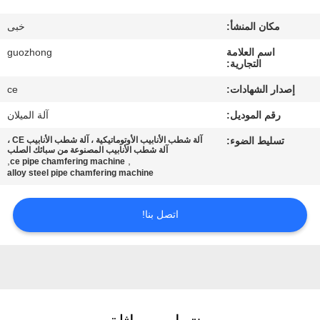
مكان المنشأ:
خبى
جولة
اسم العلامة
guozhong
في
التجارية:
المعمل
إصدار الشهادات:
ce
رقم الموديل:
آلة الميلان
مراقبة
تسليط الضوء:
آلة شطب الأنابيب الأوتوماتيكية ، آلة شطب الأنابيب CE ،
الجودة
آلة شطب الأنابيب المصنوعة من سبائك الصلب
,
,
ce pipe chamfering machine
alloy steel pipe chamfering machine
اتصل
اتصل بنا!
بنا
أخبار
اطلب