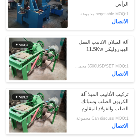
الرأس
اقتباس
negotiable MOQ:1 مجموعة
الاتصال
خريطة
الموقع
آلة الميلان الانابيب القفل
الهيدروليكي 11.5Kw
PRIVACY
3500USD/SET MOQ:1 مجموعة
POLICY
الاتصال
تركيب الأنابيب الميلا آلة
الكربون الصلب وسبائك
الصلب والفولاذ المقاوم
للصدأ
Can discuss MOQ:1 مجموعة
الاتصال