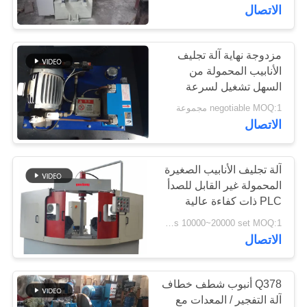
الاتصال
جولة
في
مزدوجة نهاية آلة تجليف
الأنابيب المحمولة من
المعمل
السهل تشغيل لسرعة
سريع
negotiable MOQ:1 مجموعة
مراقبة
الاتصال
الجودة
آلة تجليف الأنابيب الصغيرة
المحمولة غير القابل للصدأ
اتصل
PLC ذات كفاءة عالية
بنا
us 10000~20000 set MOQ:1 مجموعة
الاتصال
أخبار
Q378 أنبوب شطف خطاف
اطلب
آلة التفجير / المعدات مع