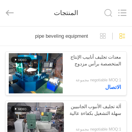
Cangzhou
Junxi
Group
المنتجات
Co.,
Ltd..
All
Rights
Reserved.
منزل،
Developed
pipe beveling equipment
by
بيت
ECER
معدات تجليف أنابيب الإنتاج
منتجات
المتخصصة برأس مزدوج
عرض
negotiable MOQ:1 مجموعة
الاتصال
الواقع
الافتراضي
آلة تجليف الأنبوب الجانبيين
سهلة التشغيل بكفاءة عالية
معلومات
عنا
negotiable MOQ:1 مجموعة