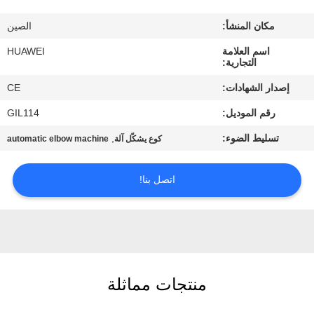
مكان المنشأ:
الصين
جولة
اسم العلامة
HUAWEI
في
التجارية:
المعمل
إصدار الشهادات:
CE
رقم الموديل:
GIL114
مراقبة
تسليط الضوء:
,
كوع يشكّل آلة
automatic elbow machine
الجودة
اتصل بنا!
اتصل
بنا
أخبار
منتجات مماثلة
اطلب