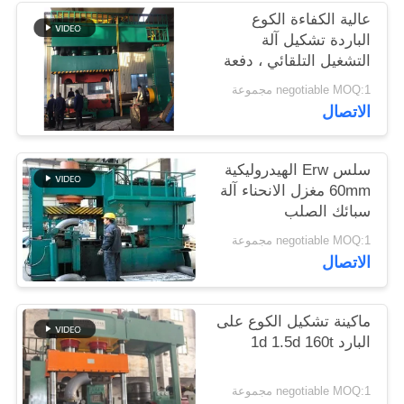
اقتباس
عالية الكفاءة الكوع
الباردة تشكيل آلة
التشغيل التلقائي ، دفعة
خريطة
الإنتاج
negotiable MOQ:1 مجموعة
الموقع
الاتصال
PRIVACY
سلس Erw الهيدروليكية
60mm مغزل الانحناء آلة
POLICY
سبائك الصلب
negotiable MOQ:1 مجموعة
الاتصال
ماكينة تشكيل الكوع على
البارد 1d 1.5d 160t
negotiable MOQ:1 مجموعة