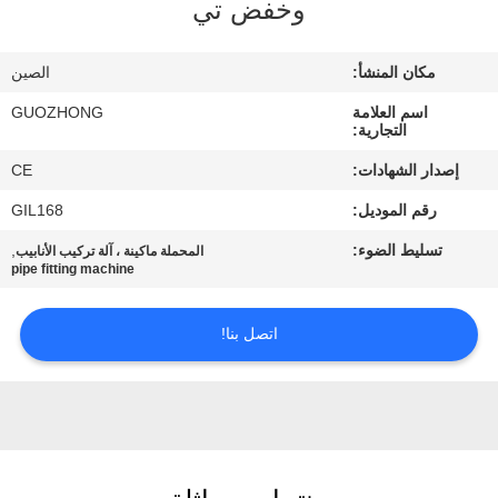
وخفض تي
جولة
مكان المنشأ:
الصين
في
اسم العلامة
GUOZHONG
المعمل
التجارية:
إصدار الشهادات:
CE
مراقبة
رقم الموديل:
GIL168
الجودة
تسليط الضوء:
,
المحملة ماكينة ، آلة تركيب الأنابيب
pipe fitting machine
اتصل
اتصل بنا!
بنا
أخبار
اطلب