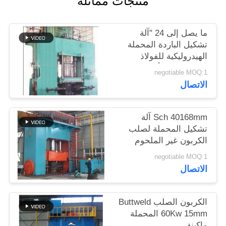
منتجات مماثلة
اقتباس
ما يصل إلى 24 "آلة
خريطة
تشكيل الباردة المحملة
الهيدروليكية للفولاذ
الموقع
المقاوم للصدأ
negotiable MOQ:1
الاتصال
PRIVACY
POLICY
Sch 40168mm آلة
تشكيل المحملة لصلب
الكربون غير الملحوم
negotiable MOQ:1
الاتصال
الكربون الصلب Buttweld
60Kw 15mm المحملة
ماكينة