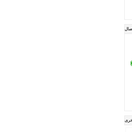
صال
خرى