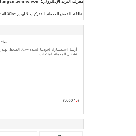
معرف البريد الإلكتروني: guozhong_darcy@pipefittingsmachine.com
,
,
بطاقة:
آلة صنع المحملة
آلة تركيب الأنابيب
30kw آلة تشكيل المحملة
إرسا
/ 3000)
0
(