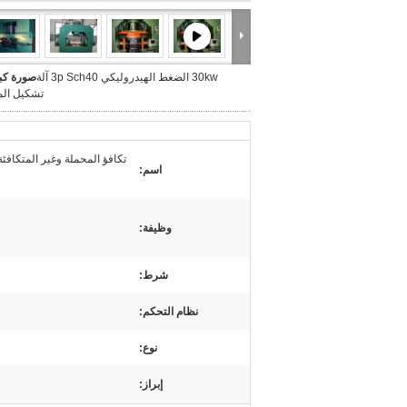
30kw الضغط الهيدروليكي 3p Sch40 آلة
صورة كبي
تشكيل الم
تكافؤ المحملة وغير المتكافئة
اسم:
وظيفة:
شرط:
نظام التحكم:
نوع:
إبراز: