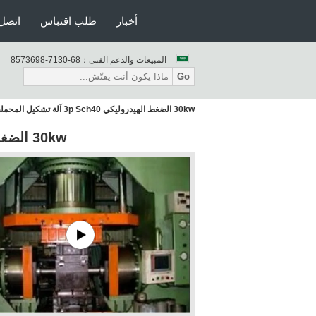
أخبار
طلب اقتباس
اتصل 
المبيعات والدعم الفنى：
86-0317-8963758
Go
30kw الضغط الهيدروليكي 3p Sch40 آلة تشكيل المحملة
30kw الضغط الهيدروليكي 3p Sch40 آلة تشكيل المحملة