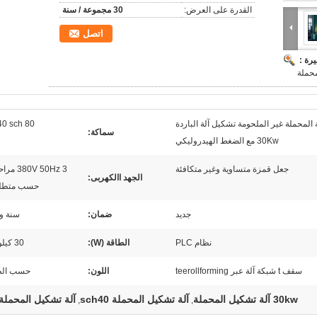
القدرة على العرض:
30 مجموعة / سنة
اتصل
رة :
حملة
 المحملة غير الملحومة تشكيل آلة الباردة
40 sch 80
سماكة:
30Kw مع الضغط الهيدروليكي
جعل قمزة متساوية وغير متكافئة
380V 50Hz 3
الجهد االكهربى:
حسب متطلب
جديد
ضمان:
سنة و
نظام PLC
الطاقة (W):
30 كيلوواط
سقف t شبكة آلة عبر teerollforming
اللون:
حسب ال
30kw آلة تشكيل المحملة
آلة تشكيل المحملة sch40
آلة تشكيل المحملة p
,
,