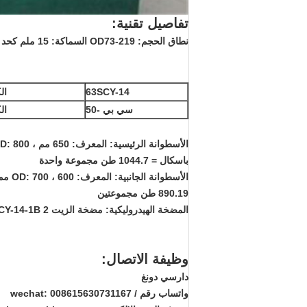
تفاصيل تقنية:
نطاق الحجم: OD73-219 السماكة: 15 ملم كحد أقصى
63SCY-14
ال
سي بي -50
ال
باسكال = 1044.7 طن مجموعة واحدة
890.19 طن مجموعتين
المضخة الهيدروليكية: مضخة الزيت 63SCY-14-1B 2 مجموعات
وظيفة الاتصال:
دارسي دونغ
واتساب رقم / wechat: 008615630731167