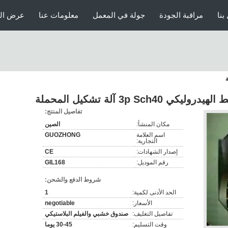
بنا
مراقبة الجودة
جولة في المعمل
معلومات عنا
عرض الو
تفاصيل المنتج:
مكان المنشأ:
الصين
اسم العلامة
GUOZHONG
التجارية:
إصدار الشهادات:
CE
رقم الموديل:
GIL168
شروط الدفع والشحن:
الحد الأدنى لكمية:
1
الأسعار:
negotiable
تفاصيل التغليف:
صندوق خشبي والفيلم البلاستيكي
وقت التسليم:
30-45 يوما