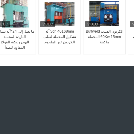
الكربون الصلب Buttweld
Sch 40168mm آلة
ما يصل إلى 24 "آلة
ة
60Kw 15mm المحملة
تشكيل المحملة لصلب
الباردة المحملة
ماكينة
الكربون غير الملحوم
الهيدروليكية للفولاذ
المقاوم للصدأ