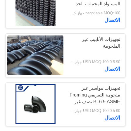
المساواة المحملة ، الحد
اقتباس
من تي أنابيب الكربون
negotiable MOQ:100 جهاز كمبيوتر شخصى
الصلب تجهيزات للاتصال
الاتصال
خريطة
الموقع
تجهيزات الأنابيب غير
الملحومة
PRIVACY
0.5-90 USD MOQ:100 جهاز كمبيوتر شخصى
POLICY
الاتصال
تجهيزات مواسير غير
ملحومة التعريفي Froming
B16.9 ASME نصف غير
الملحومة Buttweld
0.5-90 USD MOQ:100 جهاز كمبيوتر شخصى
الكربون الصلب الكوع
الاتصال