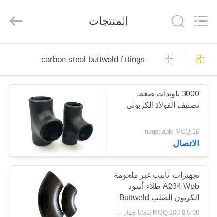
Cangzhou
Junxi
Group
المنتجات
Co.,
Ltd..
All
Rights
Reserved.
منزل،
Developed
carbon steel buttweld fittings
by
بيت
ECER
3000 باوندات ضغط
منتجات
تصنيف الفولاذ الكربوني
عرض
negotiable MOQ:10
الاتصال
الواقع
الافتراضي
تجهيزات أنابيب غير ملحومة
A234 Wpb طلاء أسود
معلومات
الكربون الصلب Buttweld
عنا
0.5-90 USD MOQ:100 جهاز كمبيوتر شخصى