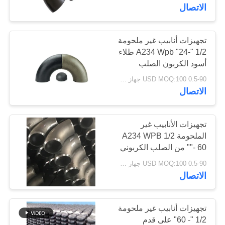
الاتصال
جولة
في
تجهيزات أنابيب غير ملحومة
1/2 "-24" A234 Wpb طلاء
المعمل
أسود الكربون الصلب
Buttweld
0.5-90 USD MOQ:100 جهاز كمبيوتر شخصى
مراقبة
الاتصال
الجودة
تجهيزات الأنابيب غير
الملحومة A234 WPB 1/2
اتصل
"- 60" من الصلب الكربوني
بنا
Buttweld غير الملحومة و
0.5-90 USD MOQ:100 جهاز كمبيوتر شخصى
Erws وفقًا B16.9
الاتصال
أخبار
تجهيزات أنابيب غير ملحومة
اطلب
1/2 "- 60" على قدم