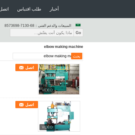
أخبار
طلب اقتباس
اتصل 
المبيعات والدعم الفنى：
86-0317-8963758
Go
elbow making machine
اتصل
اتصل