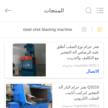
Cangzhou
Junxi
Group
المنتجات
Co.,
Ltd..
All
Rights
Reserved.
منزل،
Developed
by
steel shot blasting machine
ECER
بيت
تعثر حزام نوع الصلب أطلق
منتجات
عليه الرصاص آلة التفجير
مع التكليف والتدريب
عرض
الخدمة
negotiable MOQ:1 مجموعة
الاتصال
الواقع
الافتراضي
Q3210 تعثر حزام النار آلة
التفجير لتركيب أنابيب
معلومات
الصلب الكربوني
عنا
negotiable MOQ:1 مجموعة