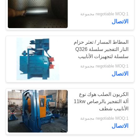
اقتباس
negotiable MOQ:1 مجموعة
الاتصال
خريطة
الموقع
المطاط المسار / تعثر حزام
النار التفجير سلسلة Q326
سلسلة لتجهيزات الأنابيب
PRIVACY
negotiable MOQ:1 مجموعة
POLICY
الاتصال
الكربون الصلب هوك نوع
آلة التفجير بالرصاص 11kw
الأنابيب شطف
negotiable MOQ:1 مجموعة
الاتصال