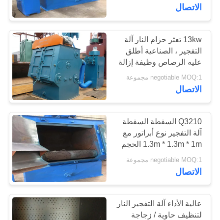
الاتصال
جولة
في
13kw تعثر حزام النار آلة
التفجير ، الصناعية أطلق
المعمل
عليه الرصاص وظيفة إزالة
الترسبات
negotiable MOQ:1 مجموعة
مراقبة
الاتصال
الجودة
Q3210 السقطة السقطة
آلة التفجير نوع أبراتور مع
اتصل
1.3m * 1.3m * 1m الحجم
بنا
الداخلي
negotiable MOQ:1 مجموعة
الاتصال
أخبار
عالية الأداء آلة التفجير النار
اطلب
لتنظيف حاوية / زجاجة