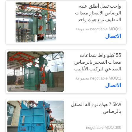
واجب ثقيل أطلق عليه
الرصاص الانفجار معدات
التنظيف نوع هوك واحد
لقطع تزوير
negotiable MOQ:1 مجموعة
الاتصال
55 كيلو واط شماعات
معدات التفجير بالرصاص
الصناعي لتركيب الأنابيب
والأنابيب
negotiable MOQ:1 مجموعة
الاتصال
7.5kw هوك نوع آلة الصقل
بالرصاص
negotiable MOQ:300