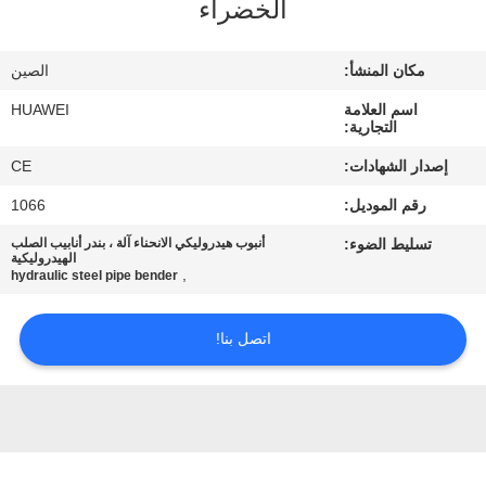
الخضراء
جولة
مكان المنشأ:
الصين
في
اسم العلامة
HUAWEI
المعمل
التجارية:
إصدار الشهادات:
CE
مراقبة
رقم الموديل:
1066
الجودة
تسليط الضوء:
أنبوب هيدروليكي الانحناء آلة ، بندر أنابيب الصلب
الهيدروليكية
,
hydraulic steel pipe bender
اتصل
بنا
اتصل بنا!
أخبار
اطلب