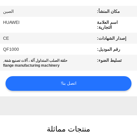
مكان المنشأ:
الصين
جولة
اسم العلامة
HUAWEI
في
التجارية:
المعمل
إصدار الشهادات:
CE
رقم الموديل:
QF1000
مراقبة
تسليط الضوء:
,
حلقة الصلب المتداول آلة ، آلات تصنيع شفة
الجودة
flange manufacturing machinery
اتصل
اتصل بنا!
بنا
أخبار
منتجات مماثلة
اطلب