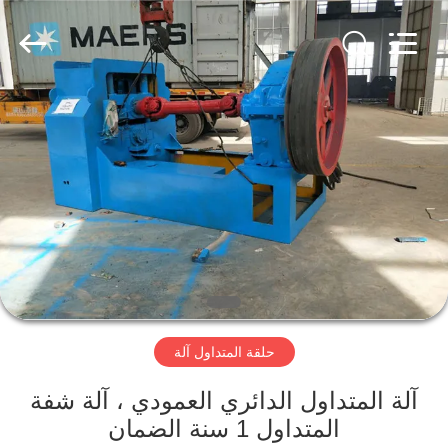
Junxi
Group
Co.,
Ltd..
All
Rights
Reserved.
Developed
منزل،
by
ECER
بيت
منتجات
عرض
الواقع
الافتراضي
حلقة المتداول آلة
معلومات
آلة المتداول الدائري العمودي ، آلة شفة
المتداول 1 سنة الضمان
عنا