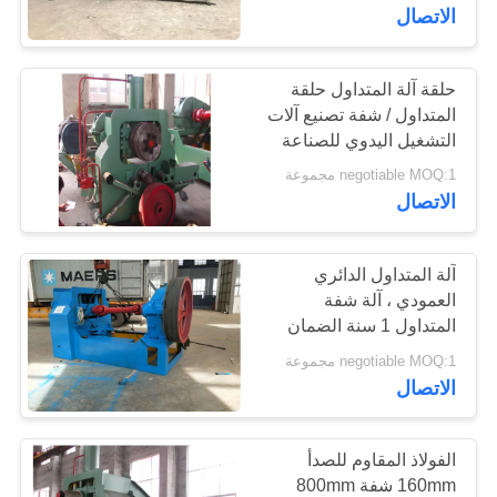
الاتصال
جولة
في
حلقة آلة المتداول حلقة
المتداول / شفة تصنيع آلات
المعمل
التشغيل اليدوي للصناعة
negotiable MOQ:1 مجموعة
مراقبة
الاتصال
الجودة
آلة المتداول الدائري
العمودي ، آلة شفة
اتصل
المتداول 1 سنة الضمان
بنا
negotiable MOQ:1 مجموعة
الاتصال
أخبار
الفولاذ المقاوم للصدأ
اطلب
160mm شفة 800mm