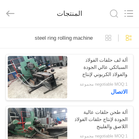
Cangzhou
Junxi
Group
المنتجات
Co.,
Ltd..
All
Rights
Reserved.
منزل،
Developed
steel ring rolling machine
by
بيت
ECER
آلة لف حلقات الفولاذ
منتجات
السبائكي عالي الجودة
والفولاذ الكربوني لإنتاج
عرض
حافة الحلقة
negotiable MOQ:1 مجموعة
الاتصال
الواقع
الافتراضي
آلة طحن حلقات عالية
الجودة لإنتاج حلقات الفولاذ
معلومات
اللاصق والفلينج
عنا
negotiable MOQ:1 مجموعة