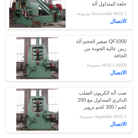
حلقة المتداول آلة
اقتباس
Discussible MOQ:1 مجموعة
الاتصال
خريطة
الموقع
QF1000 صغير الحجم آلة
رنين عالية الجودة من
الحافة
PRIVACY
40000 MOQ:1 مجموعة
POLICY
الاتصال
صب آلة الكربون الصلب
الدائري المتداول مع 200
كجم / 300 كجم تزوير
الوزن
negotiable MOQ:1 مجموعة
الاتصال