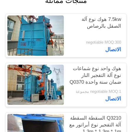
منتجات مماثلة
اقتباس
7.5kw هوك نوع آلة
خريطة
الصقل بالرصاص
الموقع
negotiable MOQ:300
الاتصال
PRIVACY
POLICY
هوك واحد نوع شماعات
نوع آلة التفجير النار
ضمان سنة واحدة Q0370
negotiable MOQ:1 مجموعة
الاتصال
Q3210 السقطة السقطة
آلة التفجير نوع أبراتور مع
1.3m * 1.3m * 1m