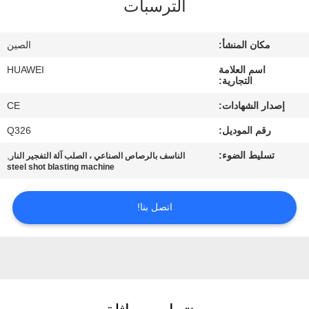
الترسبات
جولة
مكان المنشأ:
الصين
في
اسم العلامة
HUAWEI
المعمل
التجارية:
إصدار الشهادات:
CE
مراقبة
رقم الموديل:
Q326
الجودة
تسليط الضوء:
,
الناسف بالرصاص الصناعي ، الصلب آلة التفجير النار
steel shot blasting machine
اتصل
اتصل بنا!
بنا
أخبار
اطلب