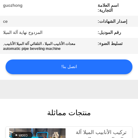
اسم العلامة
guozhong
التجارية:
جولة
إصدار الشهادات:
ce
في
رقم الموديل:
المزدوج نهاية آلة الميلا
المعمل
تسليط الضوء:
,
معدات الأنابيب الميلا ، التلقائي آلة الميلا الأنابيب
automatic pipe beveling machine
مراقبة
الجودة
اتصل بنا!
اتصل
بنا
منتجات مماثلة
أخبار
تركيب الأنابيب الميلا آلة
اطلب