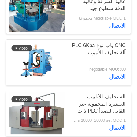
عالية السرعة وعالية
اقتباس
الدقة سطوع جيد
negotiable MOQ:1 مجموعة
الاتصال
خريطة
الموقع
CNC باب نوع PLC 6Kpa
آلة تجليف الأنبوب
PRIVACY
POLICY
negotiable MOQ:300
الاتصال
آلة تجليف الأنابيب
الصغيرة المحمولة غير
القابل للصدأ PLC ذات
كفاءة عالية
us 10000~20000 set MOQ:1 مجموعة
الاتصال