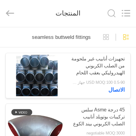
Cangzhou
Junxi
Group
المنتجات
Co.,
Ltd..
All
Rights
Reserved.
منزل،
Developed
seamless buttweld fittings
by
بيت
ECER
تجهيزات أنابيب غير ملحومة
منتجات
من الصلب الكربوني
الهيدروليكي بعقب اللحام
عرض
المحملة تركيبات أنابيب غير
0.5-90 USD MOQ:100 جهاز كمبيوتر شخصى
الملحومة ASME B16.9
الاتصال
الواقع
القياسية
الافتراضي
45 درجة Asme سلس
تركيبات بوتويلد أنابيب
معلومات
الصلب الكربوني بيند الكوع
عنا
negotiable MOQ:3000