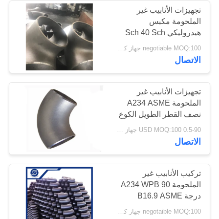
تجهيزات الأنابيب غير
الملحومة مكبس
هيدروليكي Sch 40 Sch
80
negotiable MOQ:100 جهاز كمبيوتر شخصى
الاتصال
تجهيزات الأنابيب غير
الملحومة A234 ASME
نصف القطر الطويل الكوع
غير الملحوم سبائك الصلب
0.5-90 USD MOQ:100 جهاز كمبيوتر شخصى
/ الكربون الصلب بعقب
الاتصال
اللحام الكوع
تركيب الأنابيب غير
الملحومة A234 WPB 90
درجة B16.9 ASME
Buttweld غير الملحومة
negotaible MOQ:100 جهاز كمبيوتر شخصى