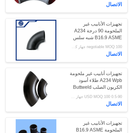
الاتصال
جولة
في
تجهيزات الأنابيب غير
الملحومة 90 درجة A234
المعمل
B16.9 ASME شبه سلس
بوتويلد الكربون الصلب
negotiable MOQ:100 جهاز كمبيوتر شخصى
الكوع
مراقبة
الاتصال
الجودة
تجهيزات أنابيب غير ملحومة
A234 Wpb طلاء أسود
اتصل
الكربون الصلب Buttweld
بنا
0.5-90 USD MOQ:100 جهاز كمبيوتر شخصى
الاتصال
أخبار
تجهيزات الأنابيب غير
اطلب
الملحومة B16.9 ASME