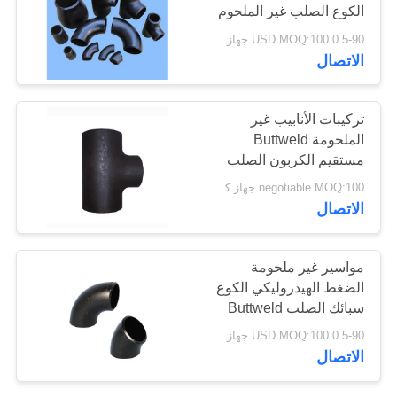
الكوع الصلب غير الملحوم
اقتباس
Buttweld الكربون الصلب
0.5-90 USD MOQ:100 جهاز كمبيوتر شخصى
غير الملحومة وشبه غير
الاتصال
الملحومة
خريطة
الموقع
تركيبات الأنابيب غير
الملحومة Buttweld
مستقيم الكربون الصلب
PRIVACY
المحملة اللوحة السوداء مع
negotiable MOQ:100 جهاز كمبيوتر شخصى
POLICY
سطح الانفجار النار
الاتصال
مواسير غير ملحومة
الضغط الهيدروليكي الكوع
سبائك الصلب Buttweld
A234 Wpb
0.5-90 USD MOQ:100 جهاز كمبيوتر شخصى
الاتصال