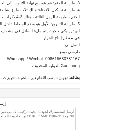
3. طريقة الختم: قم بتوسيع نهاية الأنبوب إلى الحجم والشكل المطلوبين مع نواة مدببة في المطبعة.
4. طريقة تشكيل الانحناء: هناك ثلاث طرق شائ
الختم ، طريقة الرول الثالثة ، هناك 3-4 بكرات ، بكرتان ثابتتان ، بكرة تعديل ، ضبط ثابت المسافة الأسطوانة ، الأنابيب عازمة.
5. طريقة التفريغ: الأول هو وضع المطاط داخل ال
الهيدروليكي ، حيث يتم ملء السائل في منتصف ا
في معظم إنتاج الخوار.
اتصل بي:
دارسي دونغ
Whatsapp / Wechat: 008615630731167
Guozhong الدولية المحدودة
,
بطاقة:
تجهيزات بعقب اللحام غير الملحومة
تجهيزات مو
إرسا