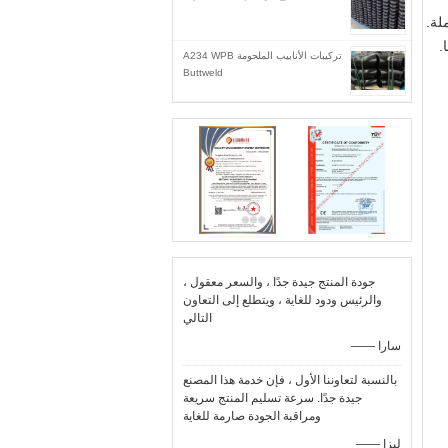
لة.
.
تركيبات الأنابيب الملحومة A234 WPB
Buttweld
جودة المنتج جيدة جدًا ، والسعر معقول ،
والرئيس ودود للغاية ، ويتطلع إلى التعاون
التالي
—— سارا
بالنسبة لتعاوننا الأول ، فإن خدمة هذا المصنع
جيدة جدًا. سرعة تسليم المنتج سريعة
ومراقبة الجودة صارمة للغاية
—— ليزا