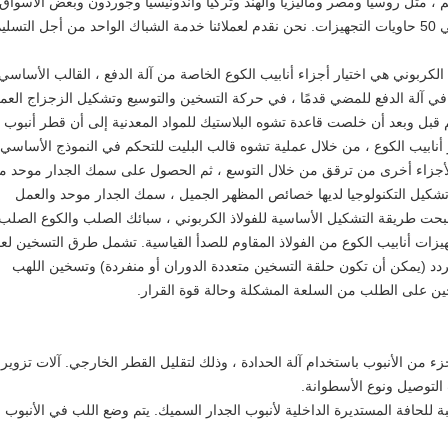
م ، مثل روسيا ومصر وماليزيا والهند وتركيا واندونيسيا وجوردون وبعض الأسواق
لكربوني هي اختيار أجزاء أنابيب الكوع الخاصة من آلة الدفع ، القالب الأساسي
في آلة الدفع للمضي قدمًا ، في حركة التسخين والتوسيع وتشكيل الزجزاج العمل
قبل وبعد أن خلصت قاعدة تشوه البلاستيك للمواد المعدنية إلى أن قطر أنبوب
أنابيب الكوع ، من خلال عملية تشوه قالب البليت للتحكم في النموذج الأساسي 
أجزاء أخرى من ترقق من خلال التوسع ، ثم الحصول على سمك الجدار موحد م
ع تشكيل التكنولوجيا لديها خصائص المظهر الجميل ، سمك الجدار موحد والعمل
أصبحت طريقة التشكيل الأساسية للفولاذ الكربوني ، سبائك الصلب والكوع الصلب
شكيل بعض تجهيزات أنابيب الكوع من الفولاذ المقاوم للصدأ القياسية. تشمل طرق التسخين لع
ردد (يمكن أن تكون حلقة التسخين متعددة الدوران أو منفردة) وتسخين اللهب
ين على الطلب من السلعة المشكلة وحالة قوة القرار.
ء من الأنبوب باستخدام آلة الحدادة ، وذلك لتقليل القطر الخارجي. آلات تزوير
التوصيل ونوع الأسطوانة.
 للحافة المستديرة الداخلية لأنبوب الجدار السميك. يتم وضع اللب في الأنبوب ،