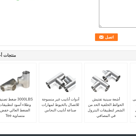
منتجات أ
ى
أشعة سينية تفتيش
أدوات أنابيب غير منسوجة
3000LBS ضغط تصن
الحوائط الخلفية الحد من
للاتصال بالخيوط لمهارات
وطلاء أسود لتطبيقات
ل
الشعر لتطبيقات البترول
صناعة أنابيب النحاس
الضغط العالي خفض
في المصافي
متساوية Tee