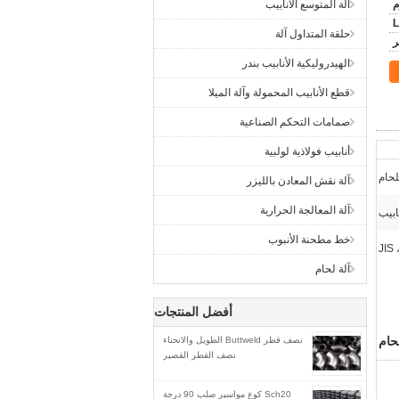
آلة المتوسع الأنابيب
L
حلقة المتداول آلة
الهيدروليكية الأنابيب بندر
قطع الأنابيب المحمولة وآلة الميلا
صمامات التحكم الصناعية
أنابيب فولاذية لولبية
لحام
آلة نقش المعادن بالليزر
آلة المعالجة الحرارية
ابيب
خط مطحنة الأنبوب
آلة لحام
أفضل المنتجات
حام
نصف قطر Buttweld الطويل والانحناء
نصف القطر القصير
Sch20 كوع مواسير صلب 90 درجة