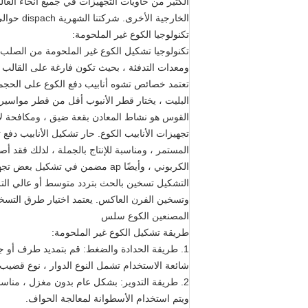
الكثير من حاويات التجهيزات في جميع أنحاء العال
الخارجية الأخرى. شركتنا الشهرية dispach حوالي 50 حاويات التجهيزات. نحن نقدم لعملائنا خدمة الشباك الواحد من أجل التسليم.
تكنولوجيا الكوع غير الملحومة:
تكنولوجيا تشكيل الكوع غير الملحومة من الصلب ا
ومعدات التدفئة ، بحيث تكون فارغة على القالب 
تعتمد خصائص تشوه أنابيب دفع الكوع على الحجم 
البليت ، يختار قطر الأنبوب أقل من قطر مواسير 
القوس هو نشاط المعادن بقعة ضيق ، ومكافحة ل
تجهيزات الأنابيب الكوع. حار تشكيل الأنابيب دف
المستمر ، ومناسبة للإنتاج بالجملة ، لذلك فقد 
الكربوني ، وأيضًا ap مضمن في ت
التشكيل تسخين بالحث بتردد متوسط ​​أو عالي الت
وتسخين الفرن العاكس. يعتمد اختيار طرق التسخ
المصنعين الكوع سلس
طريقة تشكيل الكوع غير الملحومة:
1. طريقة الحدادة والضغط: قم بتمديد طرف أو جز
شائعة الاستخدام تشمل النوع الدوار ، نوع قضيب 
2. طريقة التدوير: بشكل عام بدون مغزل ، مناسبة
ويتم استخدام الأسطوانة لمعالجة الحواف.