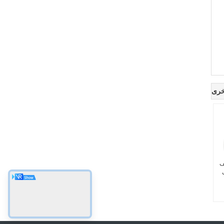
خرى
يف