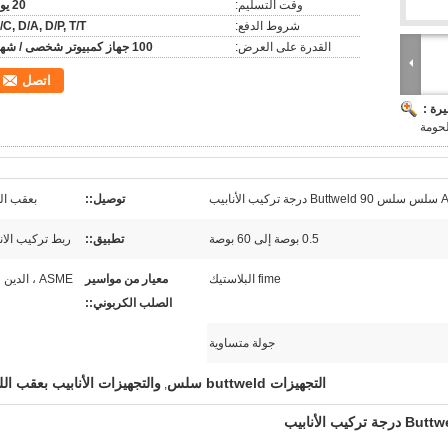
وقت التسليم:
20 يوم
شروط الدفع:
/C, D/A, D/P, T/T
القدرة على العرض:
100 جهاز كمبيوتر شخصى / شهر
اتصل
رة :
بيب
توصيل::
بعقب ال
0.5 بوصة إلى 60 بوصة
تطبيق::
ربط تركيب الان
fime البلاستيك
معيار من مواسير
ASME ، الدين ، JIS
الصلب الكربوني::
جولة متساوية
التجهيزات buttweld سلس
والتجهيزات الأنابيب بعقب الل
,