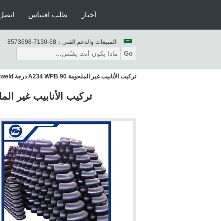
أخبار
طلب اقتباس
اتصل 
المبيعات والدعم الفنى：
86-0317-8963758
Go
تركيب الأنابيب غير الملحومة A234 WPB 90 درجة B16.9 ASME Buttweld غير الملحومة