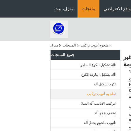
اقع الافتراضي
منتجات
منزل، بيت
ملحوم أنبوب تركيب
المنتجات
منزل
جميع المنتجات
غير الملحومة A234 WPB 90 درجة B16.9 ASME Buttweld غير
مة
آلة تشكيل الكوع الساخن
:
آلة تشكيل الباردة الكوع
ن
كوم تشكيل آلة
ملحوم أنبوب تركيب
تركيب الأنابيب آلة الميلا
:
يقذف يفجّر آلة
n
أنبوب ملحوم يجعل آلة
ي