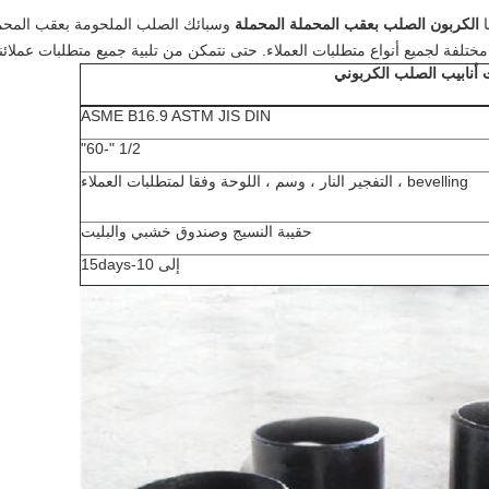
ا
الكربون الصلب بعقب المحملة المحملة
وسبائك الصلب الملحومة بعقب المحم
ختلفة لجميع أنواع متطلبات العملاء.
حتى نتمكن من تلبية جميع متطلبات عملائنا
 أنابيب الصلب الكربوني
ASME B16.9 ASTM JIS DIN
1/2 "-60"
bevelling ، التفجير النار ، وسم ، اللوحة وفقا لمتطلبات العملاء
حقيبة النسيج وصندوق خشبي والبليت
إلى 10-15days