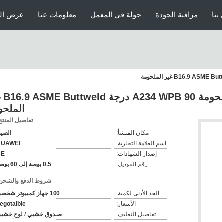
بنا
مراقبة الجودة
جولة في المعمل
معلومات عنا
عرض الو
تركيب الأنابيب 
الملحو
تفاصيل المنتج
مكان المنشأ:
الصي
اسم العلامة التجارية:
HUAWEI
إصدار الشهادات:
CE
رقم الموديل:
0.5 بوصة إلى 60 بوصة
شروط الدفع والشحن
الحد الأدنى لكمية:
100 جهاز كمبيوتر شخصى
الأسعار:
egotaible
تفاصيل التغليف:
صندوق خشبي / لوح خشب