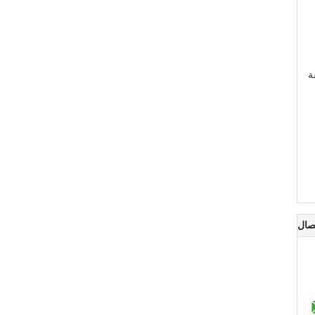
ة
صال