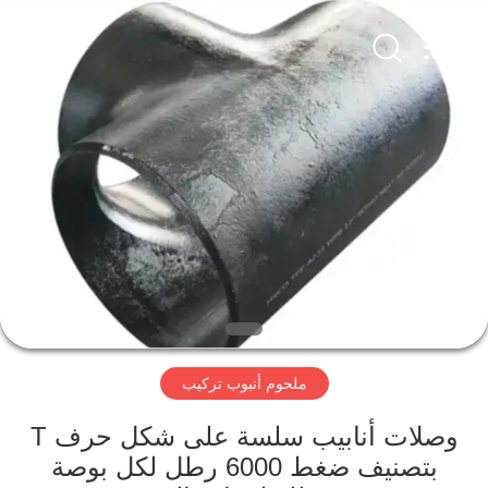
2026
Cangzhou
Junxi
Group
Co.,
Ltd..
All
Rights
منزل،
Reserved.
Developed
by
بيت
ECER
منتجات
عرض
الواقع
الافتراضي
ملحوم أنبوب تركيب
معلومات
وصلات أنابيب سلسة على شكل حرف T
بتصنيف ضغط 6000 رطل لكل بوصة
عنا