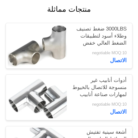
اقتباس
منتجات مماثلة
خريطة
3000LBS ضغط تصنيف
وطلاء أسود لتطبيقات
الموقع
الضغط العالي خفض
متساوية Tee
negotiable MOQ:10
PRIVACY
الاتصال
POLICY
أدوات أنابيب غير
منسوجة للاتصال بالخيوط
لمهارات صناعة أنابيب
النحاس
negotiable MOQ:10
الاتصال
أشعة سينية تفتيش