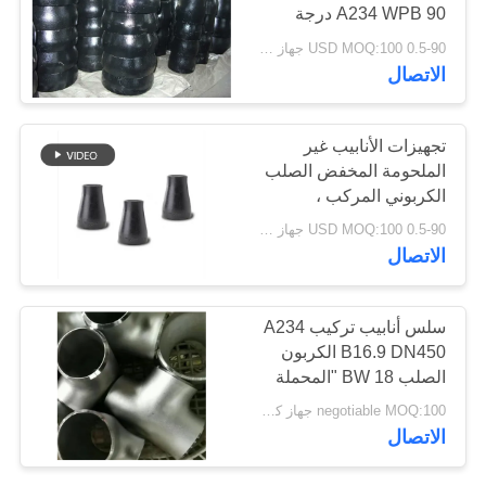
A234 WPB 90 درجة
اقتباس
الكربون الصلب الكوع
0.5-90 USD MOQ:100 جهاز كمبيوتر شخصى
الاتصال
خريطة
الموقع
تجهيزات الأنابيب غير
الملحومة المخفض الصلب
الكربوني المركب ،
PRIVACY
والتركيبات ECC نموذج
0.5-90 USD MOQ:100 جهاز كمبيوتر شخصى
POLICY
الصلب بعقب اللحام
الاتصال
سلس أنابيب تركيب A234
B16.9 DN450 الكربون
الصلب BW 18 "المحملة
للبيع
negotiable MOQ:100 جهاز كمبيوتر شخصى
الاتصال