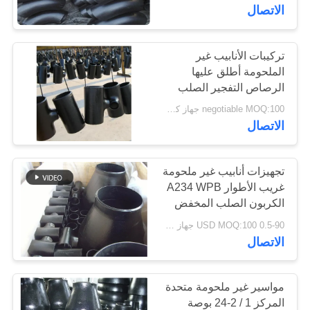
الكربوني
الاتصال
جولة
في
تركيبات الأنابيب غير
الملحومة أطلق عليها
المعمل
الرصاص التفجير الصلب
الكربوني المحملة مع
negotiable MOQ:100 جهاز كمبيوتر شخصى
ASME B16.9 ASTM JIS
مراقبة
الاتصال
DIN قياسي
الجودة
تجهيزات أنابيب غير ملحومة
غريب الأطوار A234 WPB
اتصل
الكربون الصلب المخفض
بنا
0.5-90 USD MOQ:100 جهاز كمبيوتر شخصى
الاتصال
أخبار
مواسير غير ملحومة متحدة
اطلب
المركز 1 / 2-24 بوصة