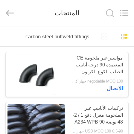
Cangzhou
Junxi
Group
المنتجات
Co.,
Ltd..
All
Rights
Reserved.
منزل،
Developed
by
carbon steel buttweld fittings
ECER
بيت
مواسير غير ملحومة CE
منتجات
المعتمدة 90 درجة أنابيب
الصلب الكوع الكربون
عرض
الصلب
negotiable MOQ:100 جهاز كمبيوتر شخصى
الاتصال
الواقع
الافتراضي
تركيبات الأنابيب غير
الملحومة مغزل دفع 1 / 2-
معلومات
48 بوصة A234 WPB 90
عنا
درجة الكوع الصلب
0.5-90 USD MOQ:100 جهاز كمبيوتر شخصى