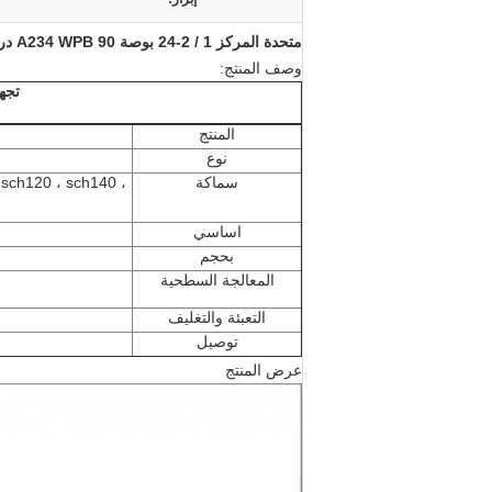
متحدة المركز 1 / 2-24 بوصة A234 WPB 90 درجة الكربون الصلب تجهيزات الأنابيب الكوع
وصف المنتج:
تجه
المنتج
نوع
سماكة
، sch120 ، sch140 ،
اساسي
بحجم
المعالجة السطحية
التعبئة والتغليف
توصيل
عرض المنتج