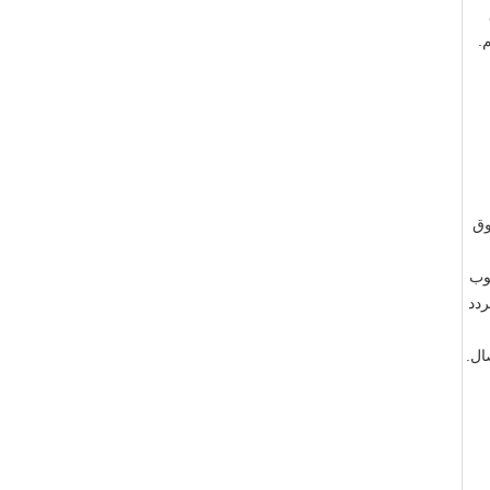
وق
بوب
ردد
ال.