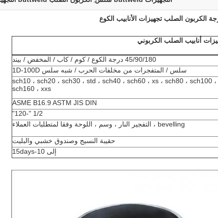
,
يزات أنابيب الصلب الكربوني
45/90/180 درجة الكوع / كوم / كاب / المخفض / بيند
سلس / المتفجرات من مخلفات الحرب / شبه سلس 1D-100D
sch10 ، sch20 ، sch30 ، std ، sch40 ، sch60 ، xs ، sch80 ، sch100 
sch160 ، xxs
ASME B16.9 ASTM JIS DIN
1/2 "-120"
bevelling ، التفجير النار ، وسم ، اللوحة وفقا لمتطلبات العملاء
حقيبة النسيج وصندوق خشبي والبليت
إلى 10-15days