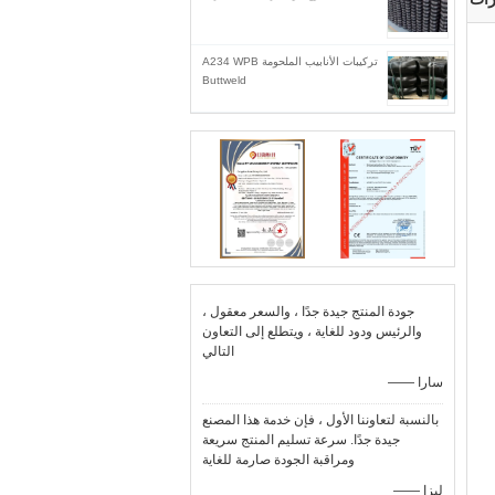
تركيبات الأنابيب الملحومة A234 WPB
Buttweld
جودة المنتج جيدة جدًا ، والسعر معقول ،
والرئيس ودود للغاية ، ويتطلع إلى التعاون
التالي
—— سارا
بالنسبة لتعاوننا الأول ، فإن خدمة هذا المصنع
جيدة جدًا. سرعة تسليم المنتج سريعة
ومراقبة الجودة صارمة للغاية
—— ليزا