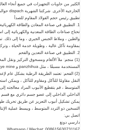
الكثير من حاويات التجهيزات في جميع أنحاء العال
الخارجية الأخرى. شركتنا الشهرية dispach حوالي 50 حاويات التجهيزات. نحن نقدم لعملائنا خدمة الشباك الواحد من أجل التسليم.
تطبيق رئيس حجم الفولاذ المقاوم للصدأ
1. التطبيق في صناعة المعادن والطاقة الكهربائية
تحتاج صناعات الطاقة المعدنية والكهربائية إلى ا
والطين ، وملاط الجبس الجيري ، وما إلى ذلك. تم 
بمقاومة تآكل عالية ، وطويلة خدمة الحياة ، وترك
2. التطبيق في صناعة التعدين والفحم
(1) منجم: ملأ الألغام ومسحوق التركيز ونقل ال
المستخدمة مسبقًا ، مثل panzhihua و daye mine ، هو أقل من عام واحد.
(2) الفحم: تعتمد الطريقة الرطبة بشكل عام لإ
النقل مقاومًا للتآكل ومقاوم للتآكل ، ويمكن است
المتوسط ​​، قم بتقطيع الأنبوب المراد معالجته 
الداخلي الداخلي إلى عضو جسم دائري مع قسم تدر
يمكن تشكيل أنبوب التعزيز عن طريق تحريك طول ا
التسخين ذو التردد المتوسط ​​، ويبسط عملية الإنتاج
اتصل بي:
دارسي دونغ
Whatsapp / Wechat: 008615630731167