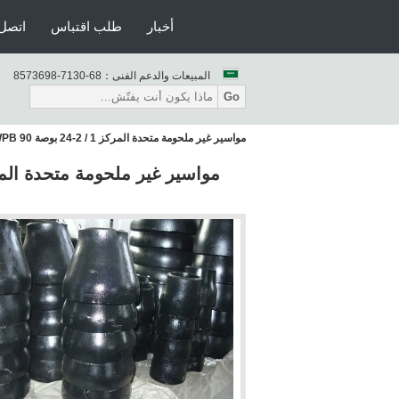
أخبار
طلب اقتباس
اتصل 
المبيعات والدعم الفنى：
86-0317-8963758
Go
مواسير غير ملحومة متحدة المركز 1 / 2-24 بوصة A234 WPB 90 درجة الكربون الصلب الكوع