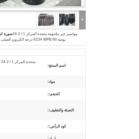
مواسير غير ملحومة متحدة المركز 1 / 2-24
صورة كبي
بوصة A234 WPB 90 درجة الكربون الصلب الكوع
اسم المنتج:
مواد:
الحجم::
التعبئة والتغليف::
كود الرأس::
إبراز: