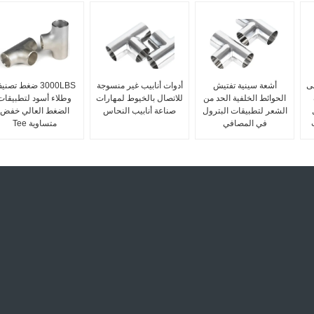
ى
أشعة سينية تفتيش
أدوات أنابيب غير منسوجة
3000LBS ضغط تصن
الحوائط الخلفية الحد من
للاتصال بالخيوط لمهارات
وطلاء أسود لتطبيقات
ل
الشعر لتطبيقات البترول
صناعة أنابيب النحاس
الضغط العالي خفض
في المصافي
متساوية Tee