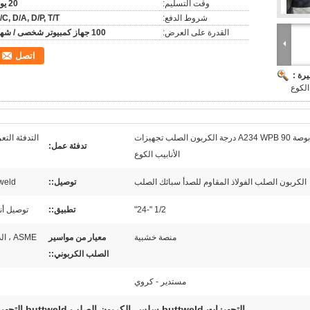
وقت التسليم:
20 يوم
شروط الدفع:
/C, D/A, D/P, T/T
القدرة على العرض:
100 جهاز كمبيوتر شخصى / شهر
اتصل
رة :
متحدة المركز 1 / 2-24 بوصة A234 WPB 90 درجة الكربون الصلب تجهيزات
التدفئة التع
تدفئة عمل:
الأنابيب الكوع
الكربون الصلب الفولاذ المقاوم للصدأ سبائك الصلب
توصيل::
weld
1/2 "-24"
تطبيق::
توصيل أن
منصة خشبية
معيار من مواسير
ASME ، 
الصلب الكربوني::
مستدير - كروي
التجهيزات buttweld سلس
الكربون الصلب buttweld التجهيزات