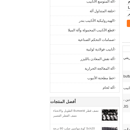
آلة المتوسع الأنابيب
L
حلقة المتداول آلة
الهيدروليكية الأنابيب بندر
قطع الأنابيب المحمولة وآلة الميلا
صمامات التحكم الصناعية
أنابيب فولاذية لولبية
ريفي
آلة نقش المعادن بالليزر
آلة المعالجة الحرارية
butt
خط مطحنة الأنبوب
آلة لحام
ابيب
الدين ،
أفضل المنتجات
JIS
نصف قطر Buttweld الطويل والانحناء
نصف القطر القصير
Sch20 كوع مواسير صلب 90 درجة