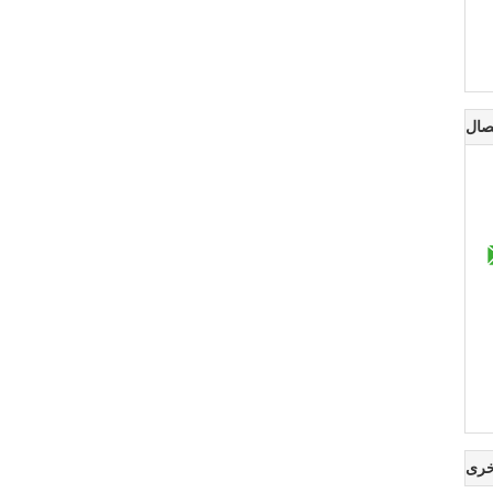
صال
خرى