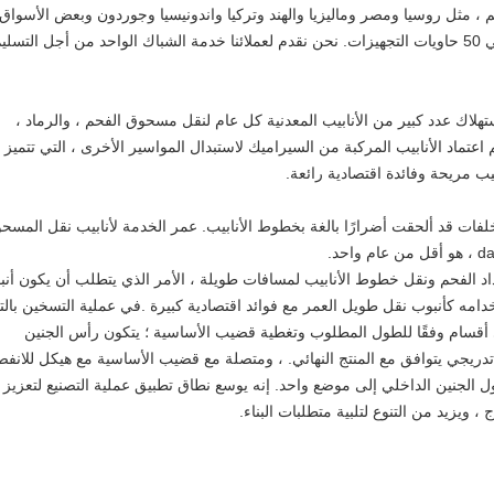
م ، مثل روسيا ومصر وماليزيا والهند وتركيا واندونيسيا وجوردون وبعض الأسواق
ستهلاك عدد كبير من الأنابيب المعدنية كل عام لنقل مسحوق الفحم ، والرماد ،
اعتماد الأنابيب المركبة من السيراميك لاستبدال المواسير الأخرى ، التي تتميز
يب مريحة وفائدة اقتصادية رائعة.
مخلفات قد ألحقت أضرارًا بالغة بخطوط الأنابيب. عمر الخدمة لأنابيب نقل المسح
عداد الفحم ونقل خطوط الأنابيب لمسافات طويلة ، الأمر الذي يتطلب أن يكون أن
خدامه كأنبوب نقل طويل العمر مع فوائد اقتصادية كبيرة .في عملية التسخين بالت
إلى أقسام وفقًا للطول المطلوب وتغطية قضيب الأساسية ؛ يتكون رأس الجنين
يجي يتوافق مع المنتج النهائي. ، ومتصلة مع قضيب الأساسية مع هيكل للانفص
لجنين الداخلي إلى موضع واحد. إنه يوسع نطاق تطبيق عملية التصنيع لتعزيز
 ، ويزيد من التنوع لتلبية متطلبات البناء.