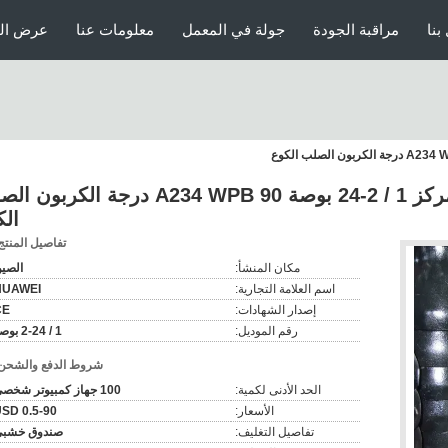
بنا
مراقبة الجودة
جولة في المعمل
معلومات عنا
عرض الو
مواسير غير ملحومة متحدة المركز 1 / 2-24 بوصة A234 WPB 90 درجة الك
الك
تفاصيل المنتج
مكان المنشأ:
الصي
اسم العلامة التجارية:
HUAWEI
إصدار الشهادات:
CE
رقم الموديل:
1 / 2-24 بوصة
شروط الدفع والشحن
الحد الأدنى لكمية:
100 جهاز كمبيوتر شخصى
الأسعار:
0.5-90 USD
تفاصيل التغليف:
صندوق خشب