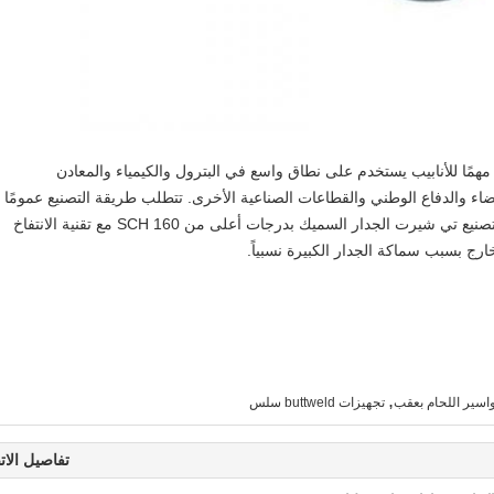
 مهمًا للأنابيب يستخدم على نطاق واسع في البترول والكيمياء والمعادن
فضاء والدفاع الوطني والقطاعات الصناعية الأخرى. تتطلب طريقة التصنيع عمومًا
تشكيل أنبوب البثق غير الملحوم. إنه أمر صعب لتصنيع تي شيرت الجدار السميك بدرجات أعلى من SCH 160 مع تقنية الانتفاخ
ارج بسبب سماكة الجدار الكبيرة نسبياً.
,
اسير اللحام بعقب
تجهيزات buttweld سلس
تفاصيل الات