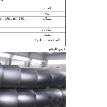
المنتج
نوع
سماكة
 sch120 ، sch140 ،
اساسي
بحجم
المعالجة السطحية
عرض المنتج