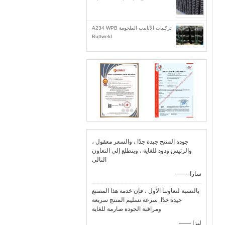
تركيبات الأنابيب الملحومة A234 WPB
Buttweld
جودة المنتج جيدة جدًا ، والسعر معقول ،
والرئيس ودود للغاية ، ويتطلع إلى التعاون
التالي
—— سارا
بالنسبة لتعاوننا الأول ، فإن خدمة هذا المصنع
جيدة جدًا. سرعة تسليم المنتج سريعة
ومراقبة الجودة صارمة للغاية
—— ليزا