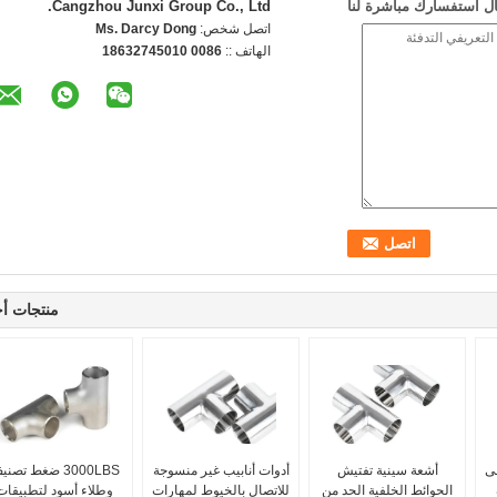
ل استفسارك مباشرة لنا
Cangzhou Junxi Group Co., Ltd.
اتصل شخص:
Ms. Darcy Dong
الهاتف ::
0086 18632745010
منتجات أ
ى
أشعة سينية تفتيش
أدوات أنابيب غير منسوجة
3000LBS ضغط تصن
الحوائط الخلفية الحد من
للاتصال بالخيوط لمهارات
وطلاء أسود لتطبيقات