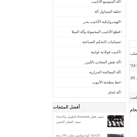
آلة المتوسع الأنابيب
حلقة المتداول آلة
الهيدروليكية الأنابيب بندر
قطع الأنابيب المحمولة وآلة الميلا
صمامات التحكم الصناعية
أنابيب فولاذية لولبية
لصلب
آلة نقش المعادن بالليزر
آلة المعالجة الحرارية
خط مطحنة الأنبوب
آلة لحام
لحث
أفضل المنتجات
حام
نصف قطر Buttweld الطويل والانحناء
نصف القطر القصير
Sch20 كوع مواسير صلب 90 درجة