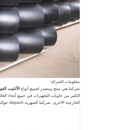
معلومات الشركة:
شركتنا هي منتج ومصدر لجميع أنواع
الأنابيب الفو
الكثير من حاويات التجهيزات في جميع أنحاء العال
الخارجية الأخرى. شركتنا الشهرية dispach حوالي 50 حاويات التجهيزات. نحن نقدم لعملائنا خدمة الشباك الواحد من أجل التسليم.