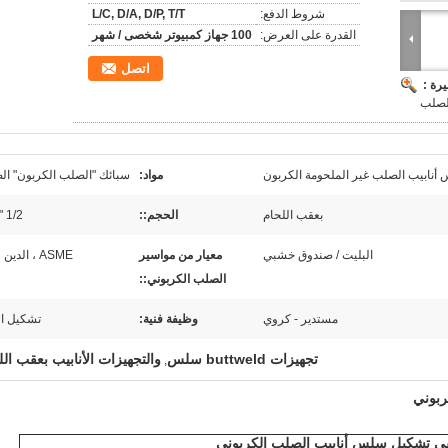
شروط الدفع:
L/C, D/A, D/P, T/T
القدرة على العرض:
100 جهاز كمبيوتر شخصى / شهر
اتصل
رة :
لصلب
 أنابيب الصلب غير الملحومة الكربون
مواد:
سبائك "الصلب الكربون" ا
بعقب اللحام
الحجم::
1/2 "-24"
البليت / صندوق خشبي
معيار من مواسير
ASME ، الدين ، JIS
الصلب الكربوني::
مستدير - كروي
وظيفة فنية:
تشكيل ا
تجهيزات buttweld سلس
والتجهيزات الأنابيب بعقب الل
,
ربوني
يفي تشكيل سلس أنابيب الصلب الكربوني