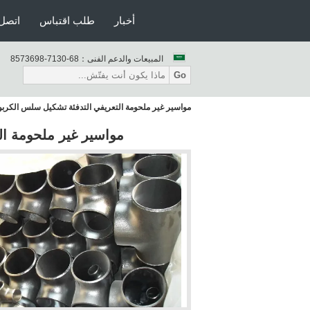
أخبار
طلب اقتباس
اتصل 
المبيعات والدعم الفنى：
86-0317-8963758
Go
مواسير غير ملحومة التعريفي التدفئة تشكيل سلس الكرب
مواسير غير ملحومة ا