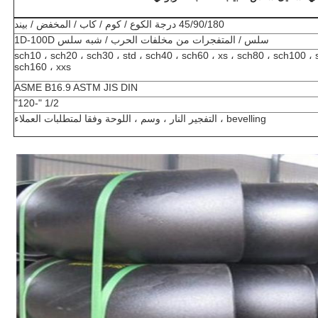
45/90/180 درجة الكوع / كوم / كاب / المخفض / بيند
سلس / المتفجرات من مخلفات الحرب / شبه سلس 1D-100D
sch10 ، sch20 ، sch30 ، std ، sch40 ، sch60 ، xs ، sch80 ، sch100 ،
sch160 ، xxs
ASME B16.9 ASTM JIS DIN
1/2 "-120"
bevelling ، التفجير النار ، وسم ، اللوحة وفقا لمتطلبات العملاء