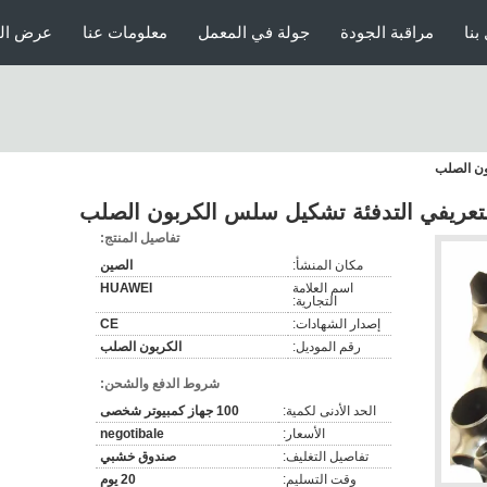
بنا
مراقبة الجودة
جولة في المعمل
معلومات عنا
عرض الو
ون الصلب
لتعريفي التدفئة تشكيل سلس الكربون الصلب
تفاصيل المنتج:
مكان المنشأ:
الصين
اسم العلامة
HUAWEI
التجارية:
إصدار الشهادات:
CE
رقم الموديل:
الكربون الصلب
شروط الدفع والشحن:
الحد الأدنى لكمية:
100 جهاز كمبيوتر شخصى
الأسعار:
negotibale
تفاصيل التغليف:
صندوق خشبي
وقت التسليم:
20 يوم