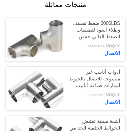
منتجات مماثلة
اقتباس
3000LBS ضغط تصنيف
خريطة
وطلاء أسود لتطبيقات
الموقع
الضغط العالي خفض
متساوية Tee
negotiable MOQ:10
الاتصال
PRIVACY
POLICY
أدوات أنابيب غير
منسوجة للاتصال بالخيوط
لمهارات صناعة أنابيب
النحاس
negotiable MOQ:10
الاتصال
أشعة سينية تفتيش
الحوائط الخلفية الحد من