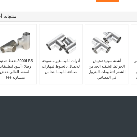
منتجات أ
ى
أشعة سينية تفتيش
أدوات أنابيب غير منسوجة
3000LBS ضغط تصن
الحوائط الخلفية الحد من
للاتصال بالخيوط لمهارات
وطلاء أسود لتطبيقات
ل
الشعر لتطبيقات البترول
صناعة أنابيب النحاس
الضغط العالي خفض
في المصافي
متساوية Tee