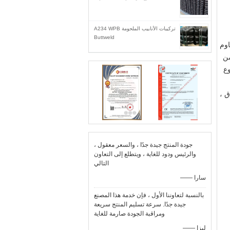
تركيبات الأنابيب الملحومة A234 WPB
Buttweld
اوم
مواد أخرى من
وع
ق ،
جودة المنتج جيدة جدًا ، والسعر معقول ،
والرئيس ودود للغاية ، ويتطلع إلى التعاون
التالي
—— سارا
بالنسبة لتعاوننا الأول ، فإن خدمة هذا المصنع
جيدة جدًا. سرعة تسليم المنتج سريعة
ومراقبة الجودة صارمة للغاية
—— ليزا