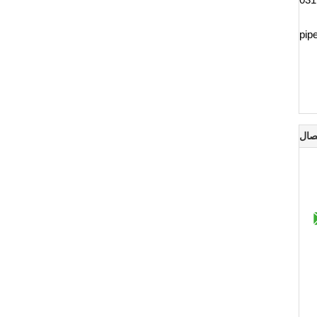
pip
صال