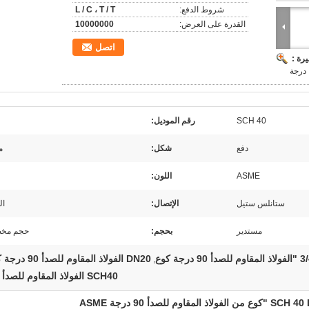
شروط الدفع:
L / C ، T / T
القدرة على العرض:
10000000
اتصل
رة :
درجة
SCH 40
رقم الموديل:
دفع
شكل:
م
ASME
اللون:
ستانلس ستيل
الإتصال:
ال
مستدير
بحجم:
حجم مخ
لمقاوم للصدأ 90 درجة كوع
DN20 الفولاذ المقاوم للصدأ 90 درجة كوع
,
SCH40 الفولاذ المقاوم للصدأ كوع