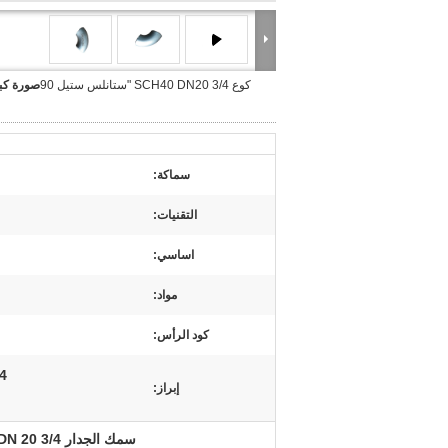
كوع SCH40 DN20 3/4 "ستانلس ستيل 90
صورة كبي
سماكة:
التقنيات:
اساسي:
مواد:
كود الرأس:
3/4 "الفولاذ ا
إبراز:
سمك الجدار SCH 40 DN 20 3/4 "كوع من الفولاذ المقاوم للصدأ 90 درجة ASME