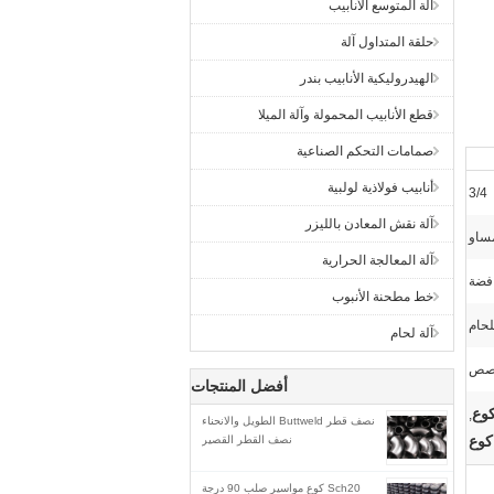
آلة المتوسع الأنابيب
حلقة المتداول آلة
الهيدروليكية الأنابيب بندر
قطع الأنابيب المحمولة وآلة الميلا
صمامات التحكم الصناعية
أنابيب فولاذية لولبية
3/4
آلة نقش المعادن بالليزر
ساو
آلة المعالجة الحرارية
فضة
خط مطحنة الأنبوب
لحام
آلة لحام
صص
أفضل المنتجات
,
نصف قطر Buttweld الطويل والانحناء
نصف القطر القصير
Sch20 كوع مواسير صلب 90 درجة