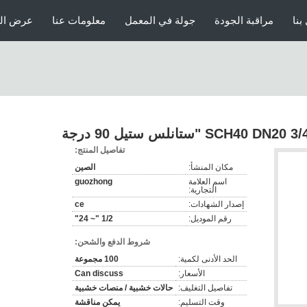
بنا
مراقبة الجودة
جولة في المعمل
معلومات عنا
عرض الو
تفاصيل المنتج:
مكان المنشأ:
الصين
اسم العلامة
guozhong
التجارية:
إصدار الشهادات:
ce
رقم الموديل:
1/2 "~ 24"
شروط الدفع والشحن:
الحد الأدنى لكمية:
100 مجموعة
الأسعار:
Can discuss
تفاصيل التغليف:
حالات خشبية / منصات خشبية
وقت التسليم:
يمكن مناقشة