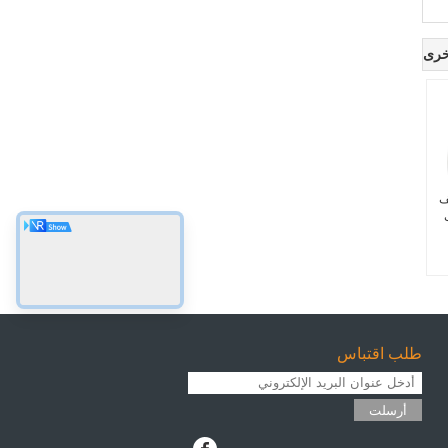
خرى
يف
طلب اقتباس
أرسلت