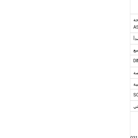
ولاذ المقاوم للصدأ غير الملحوم 90 درجة
A
دأ
يع
DI
ية
S
تي
031