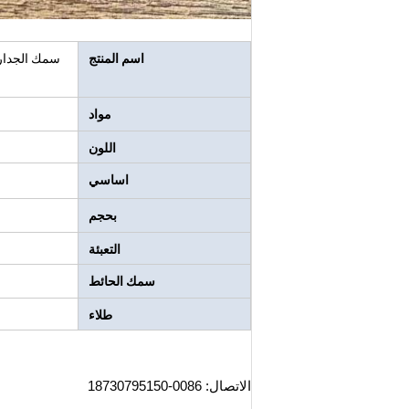
اسم المنتج
مواد
اللون
اساسي
بحجم
التعبئة
سمك الحائط
طلاء
الاتصال: 0086-18730795150