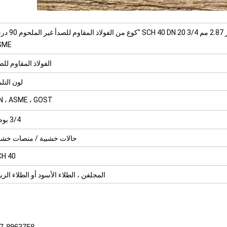
سمك الجدار 2.87 مم SCH 40 DN 20 3/4 "كوع من الف
SME
الفولاذ المقاوم للص
لون التلم
N ، ASME ، GOST
3/4 بوصة
حالات خشبية / منصات خشب
CH 40
المجلفن ، الطلاء الأسود أو الطلاء الزي
7-8963758