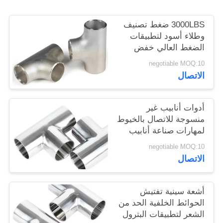
اقتباس
3000LBS ضغط تصنيف
وطلاء أسود لتطبيقات
خريطة
الضغط العالي خفض
متساوية Tee
الموقع
negotiable MOQ:10
الاتصال
PRIVACY
POLICY
أدوات أنابيب غير
منسوجة للاتصال بالخيوط
لمهارات صناعة أنابيب
النحاس
negotiable MOQ:10
الاتصال
أشعة سينية تفتيش
الحوائط الخلفية الحد من
الشعر لتطبيقات البترول