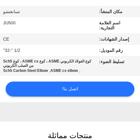
مكان المنشأ:
تسانغتشو
جولة
اسم العلامة
JUNXI
في
التجارية:
المعمل
إصدار الشهادات:
CE
رقم الموديل:
1/2 "-32"
مراقبة
تسليط الضوء:
كوع الفولاذ الكربوني ASME ، كوع ASME cs ، كوع Sch5
الجودة
من الصلب الكربوني
,
,
Sch5 Carbon Steel Elbow
ASME cs elbow
اتصل
اتصل بنا!
بنا
أخبار
منتجات مماثلة
اطلب